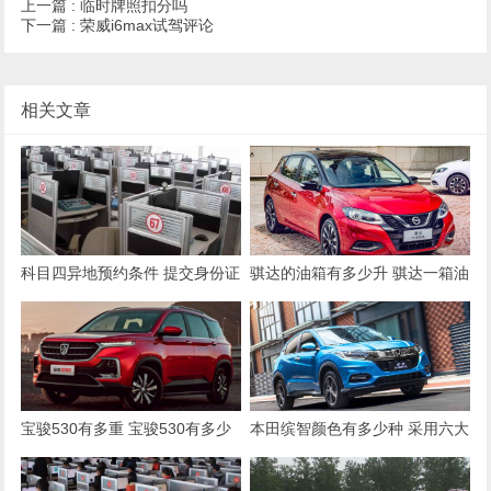
上一篇 :
临时牌照扣分吗
下一篇 :
荣威i6max试驾评论
相关文章
科目四异地预约条件 提交身份证
骐达的油箱有多少升 骐达一箱油
多少升(一满箱油50L)
宝骏530有多重 宝骏530有多少
本田缤智颜色有多少种 采用六大
重量(1490kg)
外观配色(玫瑰黑配色最大气)