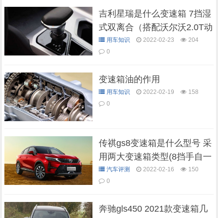
吉利星瑞是什么变速箱 7挡湿
式双离合（搭配沃尔沃2.0T动
力）
用车知识
2022-02-23
204
0
变速箱油的作用
用车知识
2022-02-19
158
0
传祺gs8变速箱是什么型号 采
用两大变速箱类型(8挡手自一
体和E-CVT)
汽车评测
2022-02-16
150
0
奔驰gls450 2021款变速箱几