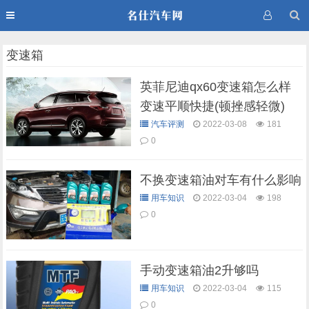
变速箱
英菲尼迪qx60变速箱怎么样
变速平顺快捷(顿挫感轻微)
汽车评测
2022-03-08
181
0
不换变速箱油对车有什么影响
用车知识
2022-03-04
198
0
手动变速箱油2升够吗
用车知识
2022-03-04
115
0