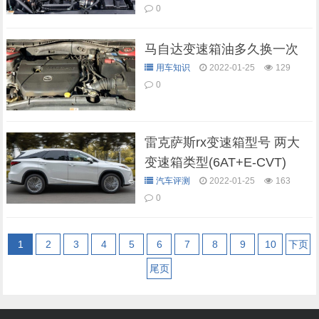
0
马自达变速箱油多久换一次
用车知识
2022-01-25
129
0
雷克萨斯rx变速箱型号 两大
变速箱类型(6AT+E-CVT)
汽车评测
2022-01-25
163
0
1
2
3
4
5
6
7
8
9
10
下页
尾页