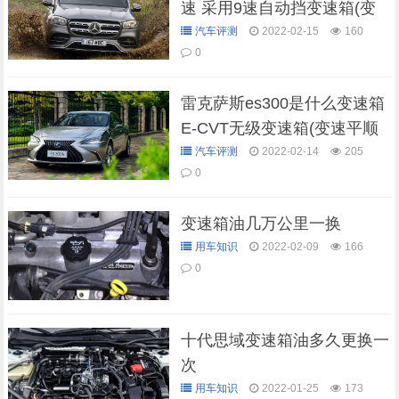
速 采用9速自动挡变速箱(变
速快无顿挫感)
汽车评测
2022-02-15
160
0
雷克萨斯es300是什么变速箱
E-CVT无级变速箱(变速平顺
连贯)
汽车评测
2022-02-14
205
0
变速箱油几万公里一换
用车知识
2022-02-09
166
0
十代思域变速箱油多久更换一
次
用车知识
2022-01-25
173