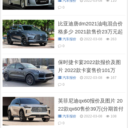
汽车报价
2022-03-08
110
0
比亚迪唐dm2021油电混合价
格多少 2021款售价23万元起
（全款落地最低24万元）
汽车报价
2022-03-08
263
0
保时捷卡宴2022款报价及图
片 2022款卡宴售价101万
汽车报价
2022-03-08
167
0
英菲尼迪qx60报价及图片 20
22款qx60售价39万(分期首付
11万)
汽车报价
2022-03-08
108
0