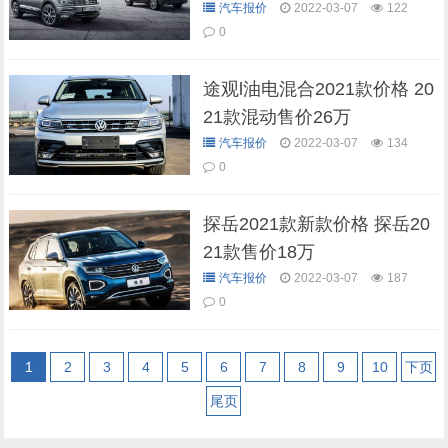
汽车报价
2022-03-07
122
0
途观l油电混合2021款价格 20
21款混动售价26万
汽车报价
2022-03-07
134
0
探岳2021款新款价格 探岳20
21款售价18万
汽车报价
2022-03-07
187
0
1
2
3
4
5
6
7
8
9
10
下页
尾页