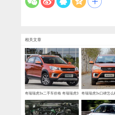
相关文章
奇瑞瑞虎3x二手车价格 奇瑞瑞虎3
奇瑞瑞虎3x口碑怎么
x保值率怎么样（小型SUV之中排
x怎么样值得买吗（空
第40名）
低）