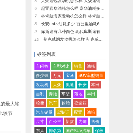
5
大众途锐发动机怎么样 大众途锐发动机型号是什么（DNE和DCB）
6
起亚嘉华油耗怎么样 嘉华油耗多少钱一公里（约6毛）
7
林肯航海家发动机怎么样 林肯航海家发动机型号（CAF488WQB6和GTDIQ8）
8
长安uni-v油耗多少 百公里油耗6.2L(油耗一公里4毛钱)
9
库斯途有几种颜色 现代库斯途有几种颜色(五大外观配色)
10
别克威朗发动机怎么样 别克威朗发动机型号（LJV）
标签列表
车问答
车型对比
销量
油耗
多少钱
万元
宝马
SUV车型销量
发动机
大众
奥迪
长安
本田
吉利
奔驰
车型
落地
丰田
哈弗
汽车
轮胎
变速箱
机的最大输
汽车销量
驾驶证
配置
油箱
比较节
尺寸
百公里
新款
内饰
售价
东风
排名第
国产SUV汽车
保养