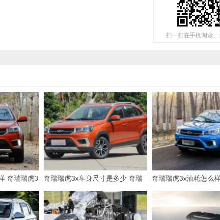
扫一扫在手机阅读、
样 奇瑞瑞虎3
奇瑞瑞虎3x车身尺寸是多少 奇瑞
奇瑞瑞虎3x油耗怎么样
间够用/油耗
瑞虎3x后备箱是多少（常规容积4
x油耗多少钱一公里（
20L）