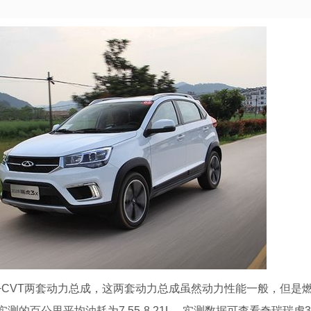
1.5L+CVT两套动力总成，这两套动力总成虽然动力性能一般，但是
实测的百公里平均油耗为7.55-8.21L，实测数据可查看奇瑞瑞虎