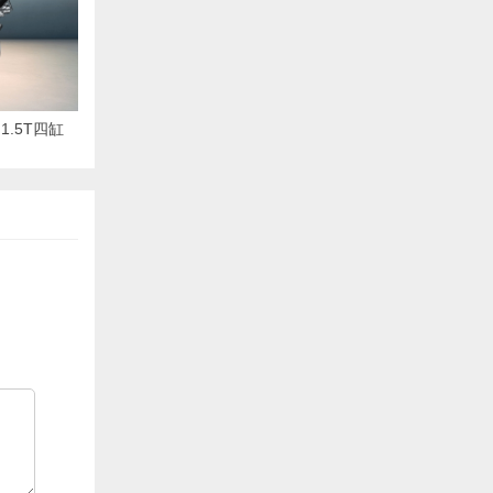
1.5T四缸
里油耗6