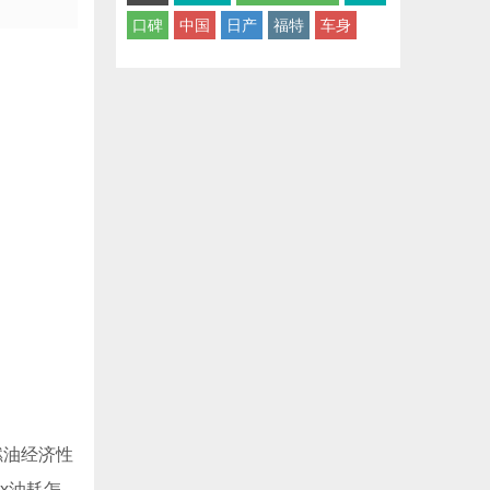
口碑
中国
日产
福特
车身
燃油经济性
3x油耗怎