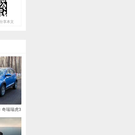
分享本文
 奇瑞瑞虎3
约7毛）