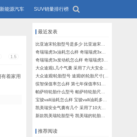
新能源汽车
SUV销量排行榜
用车知识
车型推荐
最近发表
比亚迪宋轮胎型号是多少 比亚迪宋轮胎规格(225/65 r17)
奇瑞瑞虎3x油耗怎么样 奇瑞瑞虎3x油耗多少钱一公里（约7毛）
1.5
奇瑞瑞虎3x发动机怎么样 奇瑞瑞虎3x是几缸发动机（1.5L四缸发动机）
大众途观L几个气囊 采用了六大安全气囊
大众途观l轮胎型号 途观l的轮胎尺寸(235/50 r19)
拥有着家用
缤智保值率怎么样 第七年保值率51%(分期首付2万)
帕萨特轮胎什么型号 帕萨特轮胎尺寸大小(235/45 r18)
宝骏valli油耗怎么样 宝骏valli油耗多少钱一公里（约7毛)
凯美瑞安全气囊有几个 采用了10大安全气囊
新款凯美瑞轮胎型号 凯美瑞的轮胎型号是多少(235/45 r18)
推荐阅读