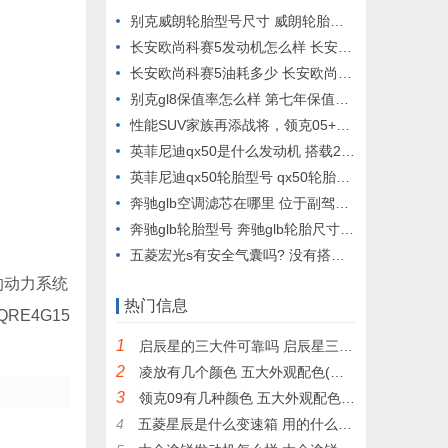
别克威朗轮胎型号尺寸 威朗轮胎型号多少(205/55 r16)
长安欧尚科赛5发动机怎么样 长安欧尚科赛5是几缸发动机（1.6L四缸自吸发动机）
长安欧尚科赛5油耗多少 长安欧尚科赛5油耗多少多少钱一公里（约6-7毛）
别克gl8保值率怎么样 第七年保值率48%
性能SUV家族再添战将，领克05+黑色版正式发布
英菲尼迪qx50是什么发动机 搭载2.0T四缸发动机
英菲尼迪qx50轮胎型号 qx50轮胎型号尺寸(255/45 r20)
奔驰glb空调滤芯在哪里 位于副驾驶手套箱后面
奔驰glb轮胎型号 奔驰glb轮胎尺寸多少(235/55 r18)
五菱宏光s有安全气囊吗? 没有搭载安全气囊
的动力系统
热门信息
E4G15
1
启辰星的三大件可靠吗 启辰星三大件怎么样(配置性能出色)
2
凌放有几个颜色 五大外观配色(铂金白最好看)
3
领克09有几种颜色 五大外观配色(白色最好看)
4
五菱星辰是什么变速箱 用的什么变速箱(两大变速箱类型)