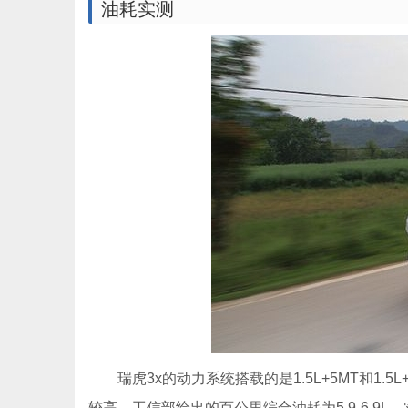
油耗实测
瑞虎3x的动力系统搭载的是1.5L+5MT和
较高，工信部给出的百公里综合油耗为5.9-6.9L，