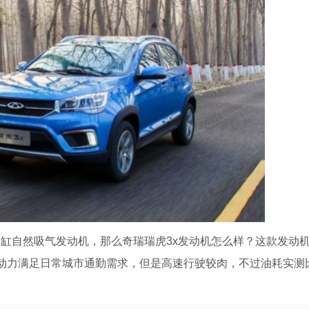
L四缸自然吸气发动机，那么奇瑞瑞虎3x发动机怎么样？这款发动
·m，动力满足日常城市通勤需求，但是高速行驶较肉，不过油耗实测