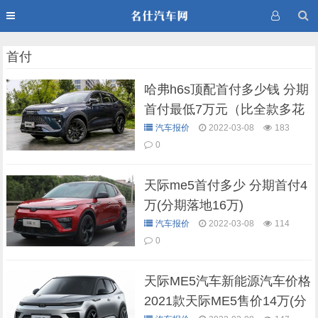
首付
哈弗h6s顶配首付多少钱 分期
首付最低7万元（比全款多花
8662元）
汽车报价
2022-03-08
183
0
天际me5首付多少 分期首付4
万(分期落地16万)
汽车报价
2022-03-08
114
0
天际ME5汽车新能源汽车价格
2021款天际ME5售价14万(分