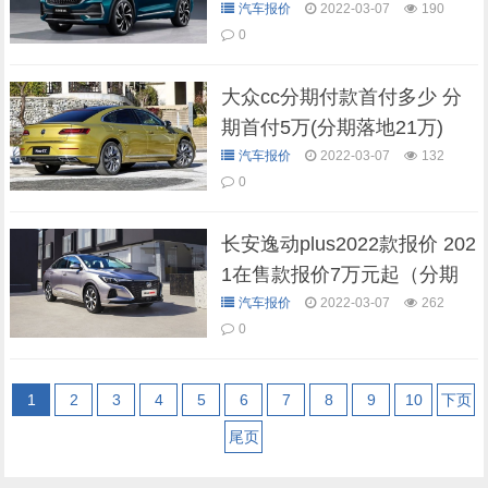
期首付6万元起）
汽车报价
2022-03-07
190
0
大众cc分期付款首付多少 分
期首付5万(分期落地21万)
汽车报价
2022-03-07
132
0
长安逸动plus2022款报价 202
1在售款报价7万元起（分期
首付3万元起）
汽车报价
2022-03-07
262
0
1
2
3
4
5
6
7
8
9
10
下页
尾页