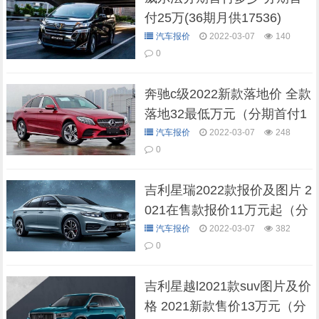
付25万(36期月供17536)
汽车报价
2022-03-07
140
0
奔驰c级2022新款落地价 全款
落地32最低万元（分期首付1
2万元起）
汽车报价
2022-03-07
248
0
吉利星瑞2022款报价及图片 2
021在售款报价11万元起（分
期首付5万元）
汽车报价
2022-03-07
382
0
吉利星越l2021款suv图片及价
格 2021新款售价13万元（分