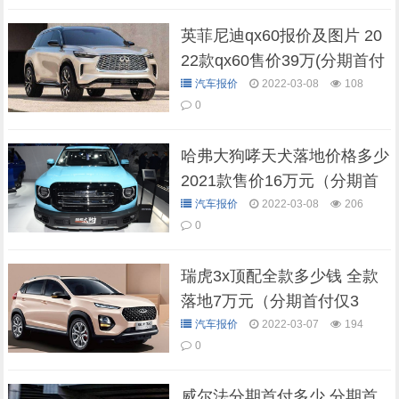
英菲尼迪qx60报价及图片 20
22款qx60售价39万(分期首付
11万)
汽车报价
2022-03-08
108
0
哈弗大狗哮天犬落地价格多少
2021款售价16万元（分期首
付最低6万元）
汽车报价
2022-03-08
206
0
瑞虎3x顶配全款多少钱 全款
落地7万元（分期首付仅3
万）
汽车报价
2022-03-07
194
0
威尔法分期首付多少 分期首