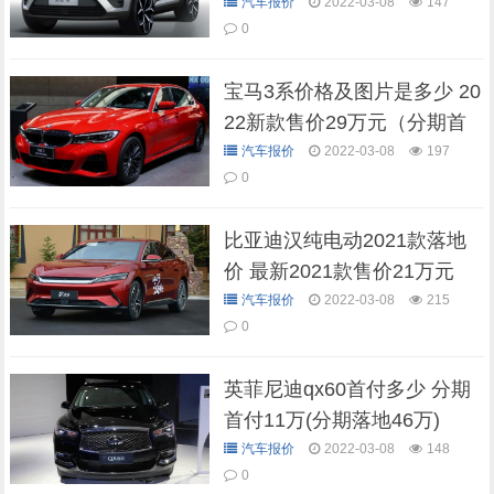
期首付4万)
汽车报价
2022-03-08
147
0
宝马3系价格及图片是多少 20
22新款售价29万元（分期首
付12万元起）
汽车报价
2022-03-08
197
0
比亚迪汉纯电动2021款落地
价 最新2021款售价21万元
（分期首付仅7万）
汽车报价
2022-03-08
215
0
英菲尼迪qx60首付多少 分期
首付11万(分期落地46万)
汽车报价
2022-03-08
148
0