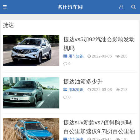
捷达
捷达vs5加92汽油会影响发动
机吗
用车知识
2022-03-06
206
0
捷达油箱多少升
用车知识
2022-03-03
218
0
捷达suv新款vs7值得购买吗
百公里加速仅9.7秒(百公里油
汽车评测
2022-02-11
170