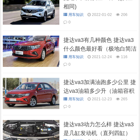
相同)
用车知识
2022-01-02
206
0
捷达va3有几种颜色 捷达va3
什么颜色最好看（极地白简洁
大方）
用车知识
2021-12-24
116
0
捷达va3加满油跑多少公里 捷
达va3油箱多少升（油箱容积
52.8L）
用车知识
2021-12-23
265
0
捷达va3动力怎么样 捷达va3
是几缸发动机（直列四缸）