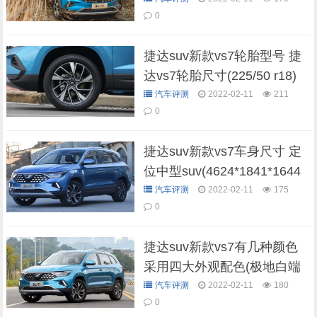
耗仅7.3L)
0
捷达suv新款vs7轮胎型号 捷
达vs7轮胎尺寸(225/50 r18)
汽车评测
2022-02-11
211
0
捷达suv新款vs7车身尺寸 定
位中型suv(4624*1841*1644
mm)
汽车评测
2022-02-11
175
0
捷达suv新款vs7有几种颜色
采用四大外观配色(极地白端
庄典雅)
汽车评测
2022-02-11
180
0