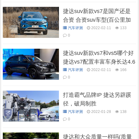
捷达suv新款vs7是国产还是
合资 合资suv车型(百公里加
速仅9.7秒)
汽车评测
2022-02-11
133
0
捷达suv新款vs7和vs5哪个好
捷达vs7配置丰富车身长达4.6
米
汽车评测
2022-02-11
166
0
打造霸气品牌IP 捷达另辟蹊
径，破局制胜
汽车评测
2022-01-28
138
0
捷达和大众质量一样吗(质量