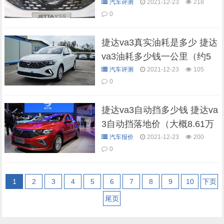
汽车评测
2021-12-23
218
0
捷达va3真实油耗是多少 捷达
va3油耗多少钱一公里（约5
毛）
汽车评测
2021-12-23
105
0
捷达va3自动挡多少钱 捷达va
3自动挡落地价（大概8.61万
元起）
汽车报价
2021-12-23
200
0
1
2
3
4
5
6
7
8
9
10
下页
尾页