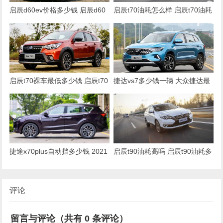
启辰d60ev价格多少钱 启辰d60
启辰t70油耗怎么样 启辰t70油耗
ev落地价格多少（大概13.65万
多少钱一公里（约6毛）
元起）
启辰t70裸车最低多少钱 启辰t70
捷达vs7多少钱一辆 大众捷达最
落地价全款多少（大概10.94万
新款vs7多少钱(10万元一辆)
元起）
捷途x70plus自动挡多少钱 2021
启辰t90油耗高吗 启辰t90油耗多
款自动挡仅售9万元(落地价10
少钱一公里（约6毛）
万)
评论
留言与评论（共有
0
条评论）